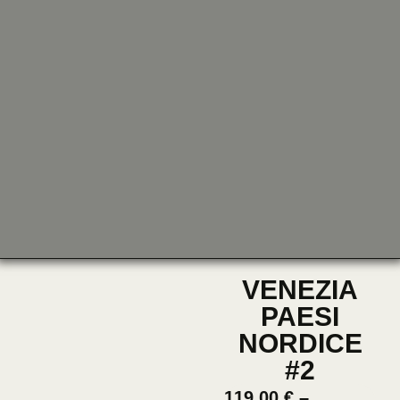
VENEZIA
PAESI
NORDICE
#2
119,00
€
–