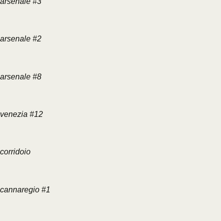
arsenale #3
arsenale #2
arsenale #8
venezia #12
corridoio
cannaregio #1