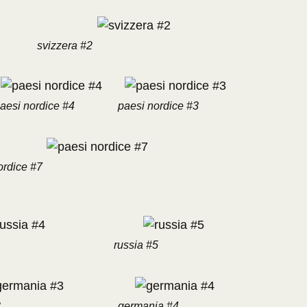
svizzera #2
aesi nordice #4
paesi nordice #3
ordice #7
russia #5
3
germania #4