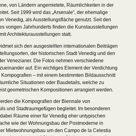
ene, von Ländern angemietete, Räumlichkeiten in der
itet. Seit 1999 wird das „Arsenale“, der ehemalige
on Venedig, als Ausstellungsfläche genutzt. Seit den
es vorigen Jahrhunderts finden die Kunstausstellungen
t Architekturausstellungen statt.
widmet sich den ausgestellten internationalen Beiträgen
tellungsorten, der historischen Stadt Venedig und den
der Venezianer. Die Fotos nehmen verschiedene
ueinander auf. Ein wichtiges Element der Verdichtung
e Kompografien – mit einem bestimmten Bildausschnitt
 räumliche Situationen oder Baudetails, welche zu
eist geometrischen Kompositionen arrangiert werden.
werden die Kompografien der Biennale von
ls und Stadtraumgefügen begleitet. Im besonderen
dabei Räume einer für Venedig eher untypischen
rache wie der Wohnungsbau der Postmoderne in
der Mietwohnungsbau um den Campo de la Celestia