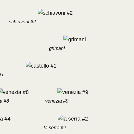
schiavoni #2
grimani
#1
a #8
venezia #9
la serra #2