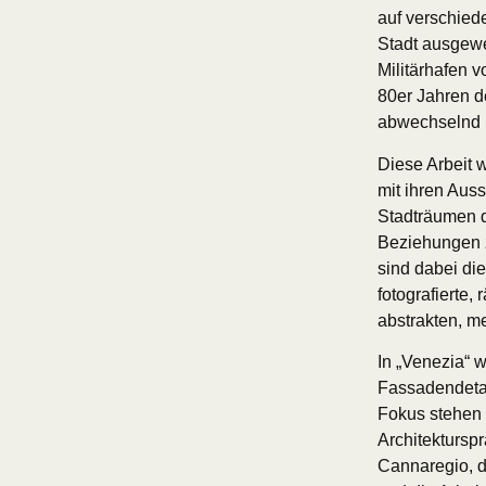
auf verschied
Stadt ausgewe
Militärhafen v
80er Jahren d
abwechselnd mi
Diese Arbeit 
mit ihren Auss
Stadträumen 
Beziehungen z
sind dabei di
fotografierte,
abstrakten, m
In „Venezia“ 
Fassadendetai
Fokus stehen 
Architektursp
Cannaregio, 