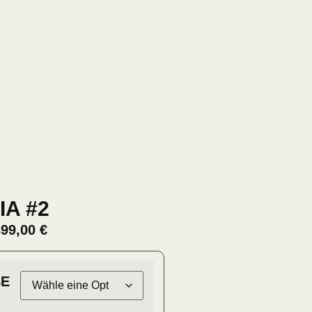
IA #2
399,00
€
E