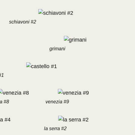
schiavoni #2
grimani
#1
a #8
venezia #9
la serra #2