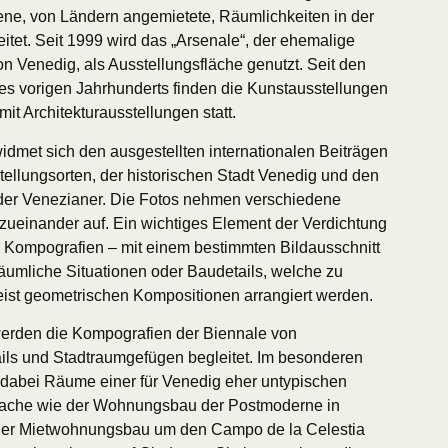
ene, von Ländern angemietete, Räumlichkeiten in der
itet. Seit 1999 wird das „Arsenale“, der ehemalige
on Venedig, als Ausstellungsfläche genutzt. Seit den
es vorigen Jahrhunderts finden die Kunstausstellungen
t Architekturausstellungen statt.
widmet sich den ausgestellten internationalen Beiträgen
tellungsorten, der historischen Stadt Venedig und den
der Venezianer. Die Fotos nehmen verschiedene
ueinander auf. Ein wichtiges Element der Verdichtung
e Kompografien – mit einem bestimmten Bildausschnitt
 räumliche Situationen oder Baudetails, welche zu
eist geometrischen Kompositionen arrangiert werden.
werden die Kompografien der Biennale von
ls und Stadtraumgefügen begleitet. Im besonderen
dabei Räume einer für Venedig eher untypischen
rache wie der Wohnungsbau der Postmoderne in
der Mietwohnungsbau um den Campo de la Celestia