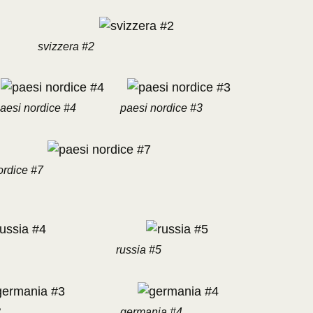
svizzera #2
aesi nordice #4
paesi nordice #3
ordice #7
russia #5
3
germania #4