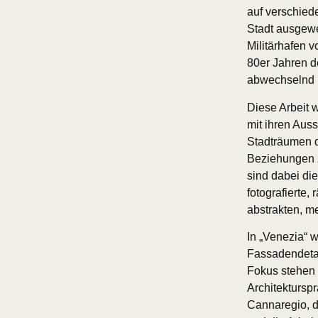
auf verschied
Stadt ausgewe
Militärhafen v
80er Jahren d
abwechselnd mi
Diese Arbeit 
mit ihren Auss
Stadträumen 
Beziehungen z
sind dabei di
fotografierte,
abstrakten, m
In „Venezia“ 
Fassadendetai
Fokus stehen 
Architektursp
Cannaregio, 