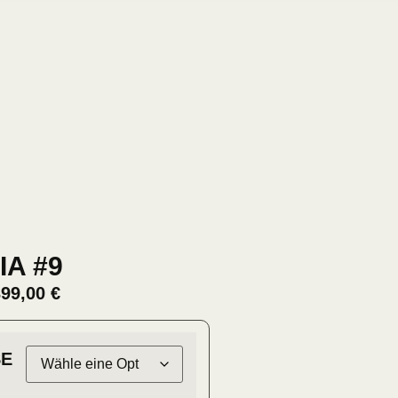
IA #9
399,00
€
E