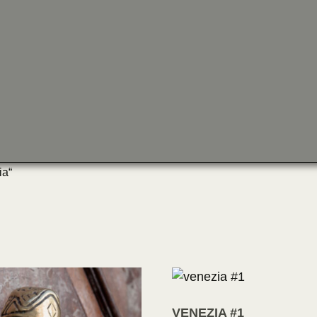
ia“
VENEZIA #1