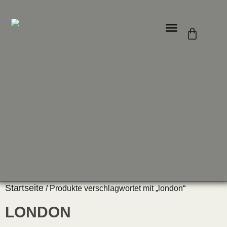
ÜBER UNS
Startseite
/ Produkte verschlagwortet mit „london“
LONDON