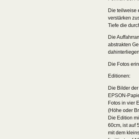
Die teilweise
verstärken zu
Tiefe die dur
Die Auffahrra
abstrakten Ge
dahinterliege
Die Fotos eri
Editionen:
Die Bilder der
EPSON-Papier.
Fotos in vier
(Höhe oder Br
Die Edition m
60cm, ist auf 
mit dem klein