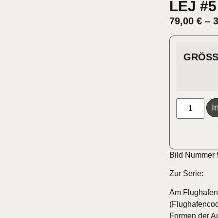
LEJ #5
79,00
€
–
GRÖSS
I
Bild Nummer 5
Zur Serie:
Am Flughafenp
(Flughafencod
Formen der Au